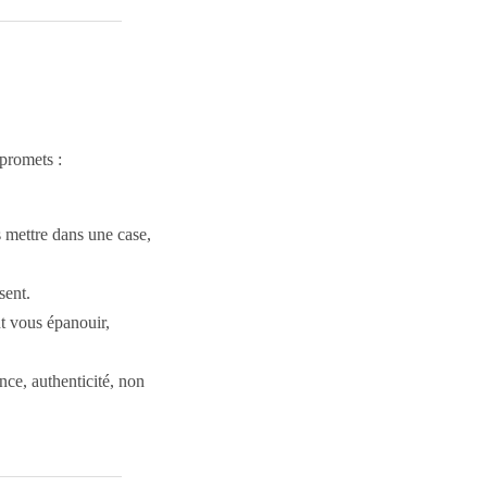
promets :
s mettre dans une case,
sent.
 vous épanouir,
ce, authenticité, non