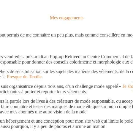
Mes engagements
nt permis de me connaitre un peu plus, mais comme conseillère en mode
 les vendredis après-midi au Pop-up Reloved au Centre Commercial de l
esponsable pour donner des conseils colorimétrie et morphologie aux cl
eliers de sensibilisation sur les sujets des matières des vêtements, de l
e la
Fresque du Textile
.
 suis organisatrice depuis trois ans, d’un challenge mode appelé «
Je sh
articipantes à porter et reporter leurs vêtements.
rs la parole lors de lives à des créateurs de mode responsable, ou accept
r faire connaitre et tester des marques de mode éthique sur mon compte 
 avec mes abonnés une autre vision de la mode.
si un hébergement et une conception pour mon site web qui limite le po
 aussi pourquoi, il y a peu de photos et aucune animation.